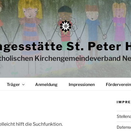
agesstätte St. Peter 
tholischen Kirchengemeindeverband Ne
Träger
Anmeldung
Impressionen
Förderverein
IMPRE
Stellen
leicht hilft die Suchfunktion.
Datens