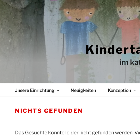
Zum
Inhalt
springen
Kindert
im ka
Unsere Einrichtung
Neuigkeiten
Konzeption
NICHTS GEFUNDEN
Das Gesuchte konnte leider nicht gefunden werden. Viel