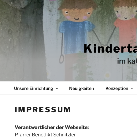
Zum
Inhalt
springen
Kindert
im ka
Unsere Einrichtung
Neuigkeiten
Konzeption
IMPRESSUM
Verantwortlicher der Webseite:
Pfarrer Benedikt Schnitzler