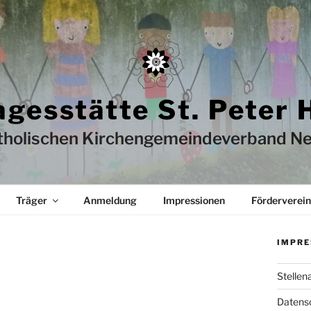
agesstätte St. Peter 
tholischen Kirchengemeindeverband Ne
Träger
Anmeldung
Impressionen
Förderverein
IMPRE
Stellen
Datens